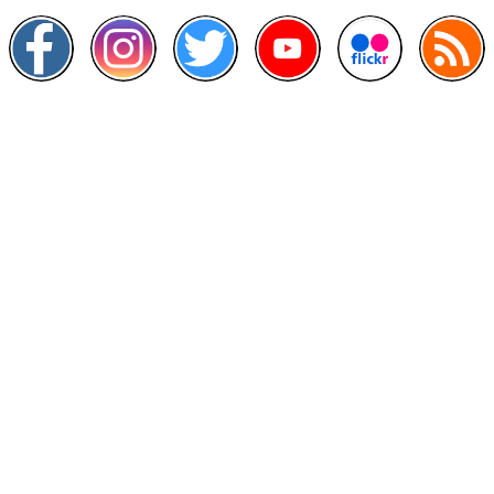
Other Links
>
Prime Minister's Department
>
Ministry of Health Malaysia
>
MyGoverment
>
Public Service Department
>
MyHealth
>
Malaysia Open Data Portal
>
MAMPU
Contact Us
National Institutes of Health (NIH)
Jalan Setia Murni U13/52,
Seksyen U13 Setia Alam,