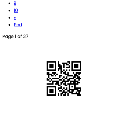
9
10
»
End
Page 1 of 37
QR Code
Scan this QR Code using your smartphone
Follow and like Us on