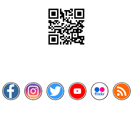
Scan this QR Code using your smartphone
Follow and like Us on
Other Links
>
Prime Minister's Department
>
Ministry of Health Malaysia