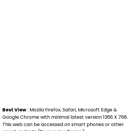
>
MyGoverment
>
Public Service Department
>
MyHealth
>
Malaysia Open Data Portal
>
MAMPU
Contact Us
National Institutes of Health (NIH)
Jalan Setia Murni U13/52,
Seksyen U13 Setia Alam,
40170 Shah Alam, Selangor.
Tel : +603 3362 8888
Best View
: Mozila Firefox, Safari, Microsoft Edge &
Google Chrome with minimal latest version 1366 X 768.
This web can be accessed on smart phones or other