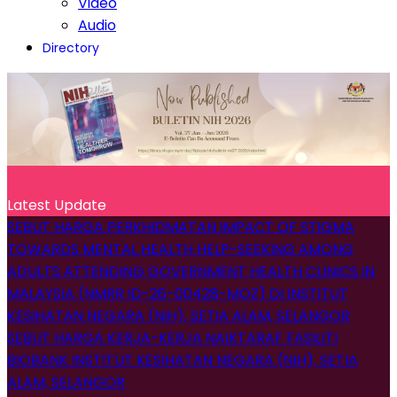
Video
Audio
Directory
Latest Update
SEBUT HARGA PERKHIDMATAN IMPACT OF STIGMA
TOWARDS MENTAL HEALTH HELP-SEEKING AMONG
ADULTS ATTENDING GOVERNMENT HEALTH CLINICS IN
MALAYSIA (NMRR ID-26-00428-MOZ) DI INSTITUT
KESIHATAN NEGARA (NIH), SETIA ALAM, SELANGOR
SEBUT HARGA KERJA-KERJA NAIKTARAF FASILITI
BIOBANK INSTITUT KESIHATAN NEGARA (NIH), SETIA
ALAM, SELANGOR