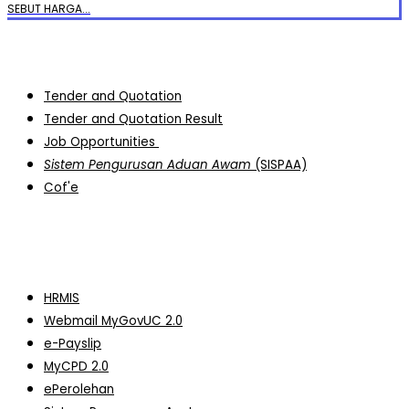
SEBUT HARGA...
Public & Business
Tender and Quotation
Tender and Quotation Result
Job Opportunities
Sistem Pengurusan Aduan Awam
(SISPAA)
Cof'e
NIH Staff
HRMIS
Webmail MyGovUC 2.0
e-Payslip
MyCPD 2.0
ePerolehan