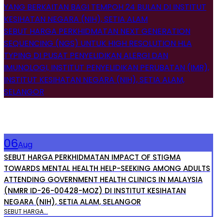
YANG BERKAITAN BAGI TEMPOH 24 BULAN DI INSTITUT
KESIHATAN NEGARA (NIH), SETIA ALAM
SEBUT HARGA PERKHIDMATAN NEXT GENERATION
SEQUENCING (NGS) UNTUK HIGH RESOLUTION HLA
TYPING DI PUSAT PENYELIDIKAN ALERGI DAN
IMUNOLOGI, INSTITUT PENYELIDIKAN PERUBATAN (IMR),
INSTITUT KESIHATAN NEGARA (NIH), SETIA ALAM,
SELANGOR
Annoucement & Advertisement
06
Aug
SEBUT HARGA PERKHIDMATAN IMPACT OF STIGMA
TOWARDS MENTAL HEALTH HELP-SEEKING AMONG ADULTS
ATTENDING GOVERNMENT HEALTH CLINICS IN MALAYSIA
(NMRR ID-26-00428-MOZ) DI INSTITUT KESIHATAN
NEGARA (NIH), SETIA ALAM, SELANGOR
SEBUT HARGA...