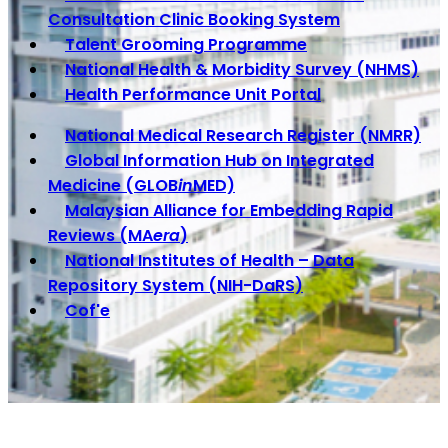
Consultation Clinic Booking System
Talent Grooming Programme
National Health & Morbidity Survey (NHMS)
Health Performance Unit Portal
National Medical Research Register (NMRR)
Global Information Hub on Integrated
Medicine (GLOB
in
MED)
Malaysian Alliance for Embedding Rapid
Reviews (MA
era
)
National Institutes of Health – Data
Repository System (NIH-DaRS)
Cof'e
QR Code