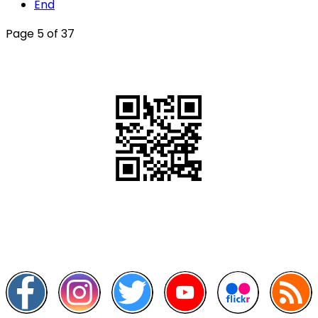
End
Page 5 of 37
QR Code
Scan this QR Code using your smartphone
Follow and like Us on